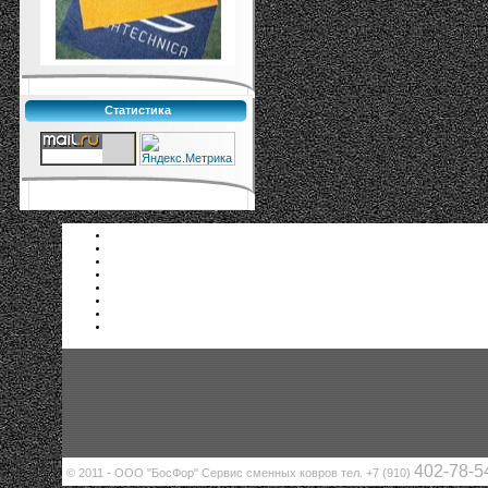
Статистика
402-78-5
© 2011 - ООО "БосФор" Сервис сменных ковров тел. +7 (910)