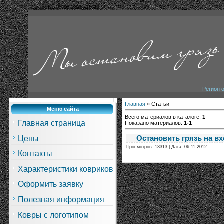
Суббота, 08.08.2026, 16:23
Регион 
Главная
»
Статьи
Меню сайта
Всего материалов в каталоге
:
1
Главная страница
Показано материалов
:
1-1
Остановить грязь на в
Цены
Просмотров: 13313 | Дата:
06.11.2012
Контакты
Характеристики ковриков
Оформить заявку
Полезная информация
Ковры с логотипом